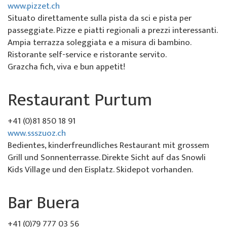
Chi siamo
www.pizzet.ch
Situato direttamente sulla pista da sci e pista per
Offerte speciali
Noleggio sci da Colani
La Punt
Sulla scuola di sci
passeggiate. Pizze e piatti regionali a prezzi interessanti.
Ampia terrazza soleggiata e a misura di bambino.
Eventi per gruppi
Abbonamenti sci a La Punt
Squadra
Ristorante self-service e ristorante servito.
Grazcha fich, viva e bun appetit!
Noleggio sci da Willy Sport
Team demo
Restaurant Purtum
Abbonamenti sci
Partner e sponsor
Il nostro ristorante
FAQ
+41 (0)81 850 18 91
www.ssszuoz.ch
Jobs
Bedientes, kinderfreundliches Restaurant mit grossem
Grill und Sonnenterrasse. Direkte Sicht auf das Snowli
Kids Village und den Eisplatz. Skidepot vorhanden.
Bar Buera
+41 (0)79 777 03 56