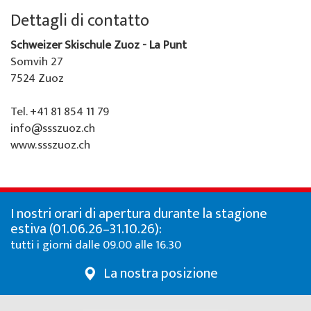
Chi siamo
Dettagli di contatto
Offerte speciali
Noleggio sci da Colani
La Punt
Sulla scuola di sci
Schweizer Skischule Zuoz - La Punt
Eventi per gruppi
Abbonamenti sci a La Punt
Squadra
Somvih 27
7524 Zuoz
Noleggio sci da Willy Sport
Team demo
Tel. +41 81 854 11 79
Abbonamenti sci
Partner e sponsor
info@ssszuoz.ch
www.ssszuoz.ch
Il nostro ristorante
FAQ
Jobs
I nostri orari di apertura durante la stagione
estiva (01.06.26–31.10.26):
tutti i giorni dalle 09.00 alle 16.30
La nostra posizione