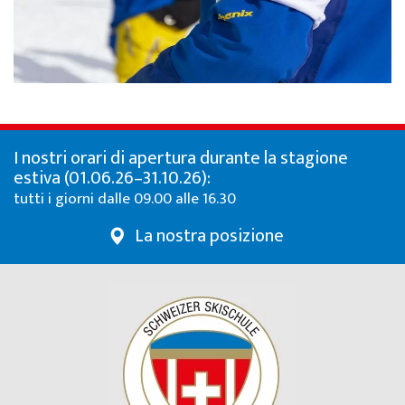
I nostri orari di apertura durante la stagione
estiva (01.06.26–31.10.26):
tutti i giorni dalle 09.00 alle 16.30
La nostra posizione