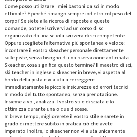
Chi siamo
Come posso utilizzare i miei bastoni da sci in modo
Offerte speciali
Noleggio sci da Colani
La Punt
Sulla scuola di sci
ottimale? E perché rimango sempre indietro col peso del
corpo? Se siete alla ricerca di risposte a queste
Eventi per gruppi
Abbonamenti sci a La Punt
Squadra
domande, potete iscrivervi ad un corso di sci
organizzato da una scuola svizzera di sci competente.
Noleggio sci da Willy Sport
Team demo
Oppure scegliete l'alternativa più spontanea e veloce:
incontrare il vostro skeacher personale direttamente
Abbonamenti sci
Partner e sponsor
sulle piste, senza bisogno di una riservazione anticipata.
Skeacher, cosa significa questo termine? Il maestro di sci,
Il nostro ristorante
FAQ
ski teacher in inglese o skeacher in breve, vi aspetta al
bordo della pista e vi aiuta a correggere
Jobs
immediatamente le piccole insicurezze ed errori tecnici.
In modo del tutto spontaneo, senza prenotazione.
Insieme a voi, analizza il vostro stile di sciata e lo
ottimizza durante una o due discese.
In breve tempo, migliorerete il vostro stile e sarete in
grado di mettere subito in pratica ciò che avete
imparato. Inoltre, lo skeacher non vi aiuta unicamente