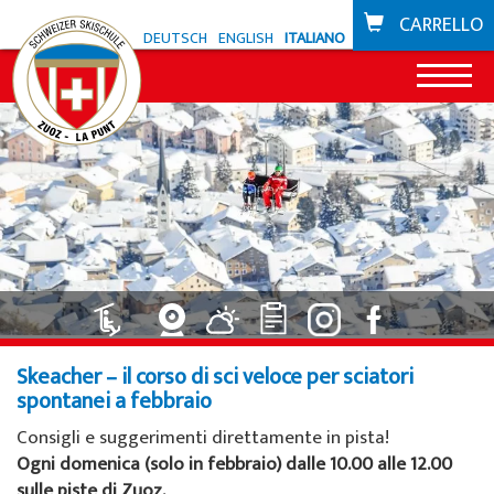
CARRELLO
DEUTSCH
ENGLISH
ITALIANO
News
Offerta Zuoz
Snowli Kids Village
Offerta La Punt
Lezioni di sci per bambini
Snowli Kids Village
Scuola di bike
Lezioni di SB per bambini
Lezioni per bambini
Skeacher – il corso di sci veloce per sciatori
Buoni
spontanei a febbraio
Lezioni per adulti
Lezioni private
Consigli e suggerimenti direttamente in pista!
Zone sciistiche
Ogni domenica (solo in febbraio) dalle 10.00 alle 12.00
Lezioni private
Noleggio sci da Willy Sport
Zuoz
sulle piste di Zuoz.