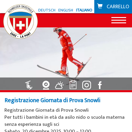
CARRELLO
DEUTSCH
ENGLISH
ITALIANO
News
Offerta Zuoz
Snowli Kids Village
Offerta La Punt
Lezioni di sci per bambini
Snowli Kids Village
Scuola di bike
Lezioni di SB per bambini
Lezioni per bambini
Registrazione Giornata di Prova Snowli
Buoni
Registrazione Giornata di Prova Snowli
Lezioni per adulti
Lezioni private
Zone sciistiche
Per tutti i bambini in età da asilo nido o scuola materna
senza esperienza sugli sci
Lezioni private
Noleggio sci da Willy Sport
Zuoz
Sabato, 20 dicembre 2025, 10:00 – 12:00