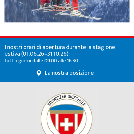
I nostri orari di apertura durante la stagione
estiva (01.06.26–31.10.26):
tutti i giorni dalle 09.00 alle 16.30
La nostra posizione