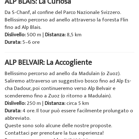
ALP BLAIS: La Curiosa
Da S-Chanf, al confine del Parco Nazionale Svizzero.
Bellissimo percorso ad anello attraverso la foresta Flin
fino ad Alp Blais.
Dislivello:
500 m |
Distanza:
8,5 km
Durata:
5–6 ore
ALP BELVAIR: La Accogliente
Bellissimo percorso ad anello da Madulain (o Zuoz).
Saliremo attraverso un suggestivo bosco fino ad Alp Es-
cha Dadour, poi continueremo verso Alp Belvair e
scenderemo fino a Zuoz (o ritorno a Madulain).
Dislivello:
250 m |
Distanza:
circa 5 km
Durata:
4 ore. Il tour può essere facilmente prolungato o
abbreviato.
Queste sono solo alcune delle nostre proposte.
Contattaci per prenotare la tua esperienza!