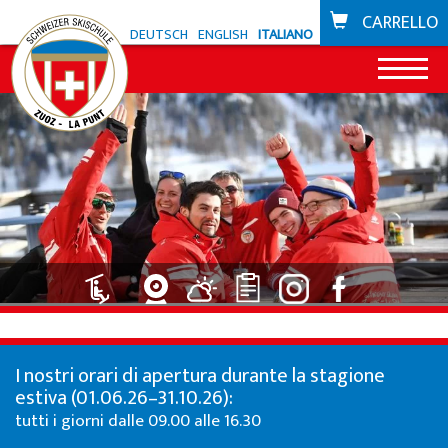
CARRELLO
DEUTSCH
ENGLISH
ITALIANO
News
Offerta Zuoz
Snowli Kids Village
Offerta La Punt
Lezioni di sci per bambini
Snowli Kids Village
Scuola di bike
Lezioni di SB per bambini
Lezioni per bambini
Buoni
I nostri orari di apertura durante la stagione
Lezioni per adulti
Lezioni private
estiva (01.06.26–31.10.26):
Zone sciistiche
tutti i giorni dalle 09.00 alle 16.30
Lezioni private
Noleggio sci da Willy Sport
Zuoz