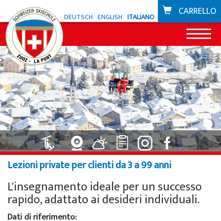
CARRELLO
DEUTSCH
ENGLISH
ITALIANO
News
Offerta Zuoz
Snowli Kids Village
Offerta La Punt
Lezioni di sci per bambini
Snowli Kids Village
Scuola di bike
Lezioni private per clienti da 3 a 99 anni
Lezioni di SB per bambini
Lezioni per bambini
Buoni
L'insegnamento ideale per un successo
Lezioni per adulti
Lezioni private
Zone sciistiche
rapido, adattato ai desideri individuali.
Lezioni private
Noleggio sci da Willy Sport
Zuoz
Dati di riferimento: