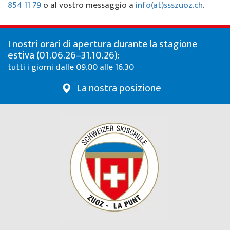
854 11 79
o al vostro messaggio a
info(at)ssszuoz.ch
.
I nostri orari di apertura durante la stagione
estiva (01.06.26–31.10.26):
tutti i giorni dalle 09.00 alle 16.30
La nostra posizione