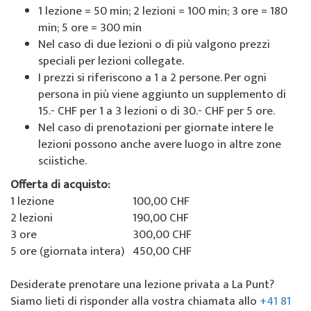
Chi siamo
1 lezione = 50 min; 2 lezioni = 100 min; 3 ore = 180
Offerte speciali
Noleggio sci da Colani
La Punt
Sulla scuola di sci
min; 5 ore = 300 min
Nel caso di due lezioni o di più valgono prezzi
Eventi per gruppi
Abbonamenti sci a La Punt
Squadra
speciali per lezioni collegate.
I prezzi si riferiscono a 1 a 2 persone. Per ogni
Noleggio sci da Willy Sport
Team demo
persona in più viene aggiunto un supplemento di
15.- CHF per 1 a 3 lezioni o di 30.- CHF per 5 ore.
Abbonamenti sci
Partner e sponsor
Nel caso di prenotazioni per giornate intere le
lezioni possono anche avere luogo in altre zone
sciistiche.
Il nostro ristorante
FAQ
Offerta di acquisto:
Jobs
1 lezione
100,00 CHF
2 lezioni
190,00 CHF
3 ore
300,00 CHF
5 ore (giornata intera)
450,00 CHF
Desiderate prenotare una lezione privata a La Punt?
Siamo lieti di risponder alla vostra chiamata allo
+41 81