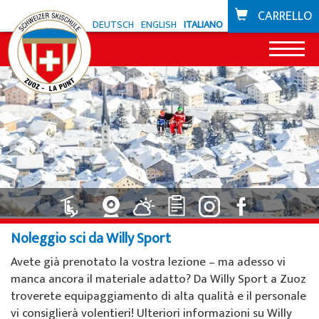
CARRELLO
DEUTSCH
ENGLISH
ITALIANO
News
Offerta Zuoz
Snowli Kids Village
Offerta La Punt
Lezioni di sci per bambini
Snowli Kids Village
Scuola di bike
Noleggio sci da Willy Sport
Lezioni di SB per bambini
Lezioni per bambini
Buoni
Avete già prenotato la vostra lezione ­­– ma adesso vi
Lezioni per adulti
Lezioni private
manca ancora il materiale adatto? Da Willy Sport a Zuoz
Zone sciistiche
troverete equipaggiamento di alta qualità e il personale
Lezioni private
Noleggio sci da Willy Sport
Zuoz
vi consiglierà volentieri! Ulteriori informazioni su Willy