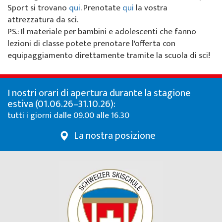
Chi siamo
Sport si trovano
qui
. Prenotate
qui
la vostra
Offerte speciali
Noleggio sci da Colani
La Punt
Sulla scuola di sci
attrezzatura da sci.
PS.: Il materiale per bambini e adolescenti che fanno
Eventi per gruppi
Abbonamenti sci a La Punt
Squadra
lezioni di classe potete prenotare l'offerta con
equipaggiamento direttamente tramite la scuola di sci!
Noleggio sci da Willy Sport
Team demo
Abbonamenti sci
Partner e sponsor
I nostri orari di apertura durante la stagione
estiva (01.06.26–31.10.26):
Il nostro ristorante
FAQ
tutti i giorni dalle 09.00 alle 16.30
La nostra posizione
Jobs