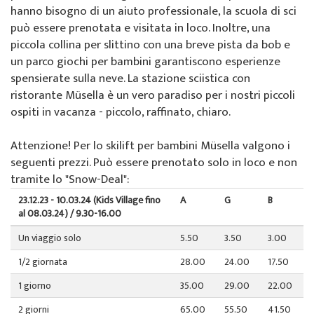
Chi siamo
hanno bisogno di un aiuto professionale, la scuola di sci
Offerte speciali
Noleggio sci da Colani
La Punt
Sulla scuola di sci
può essere prenotata e visitata in loco. Inoltre, una
piccola collina per slittino con una breve pista da bob e
Eventi per gruppi
Abbonamenti sci a La Punt
Squadra
un parco giochi per bambini garantiscono esperienze
spensierate sulla neve. La stazione sciistica con
Noleggio sci da Willy Sport
Team demo
ristorante Müsella è un vero paradiso per i nostri piccoli
ospiti in vacanza - piccolo, raffinato, chiaro.
Abbonamenti sci
Partner e sponsor
Attenzione! Per lo skilift per bambini Müsella valgono i
seguenti prezzi. Può essere prenotato solo in loco e non
Il nostro ristorante
FAQ
tramite lo "Snow-Deal":
Jobs
23.12.23 - 10.03.24 (Kids Village fino
A
G
B
al 08.03.24) / 9.30-16.00
Un viaggio solo
5.50
3.50
3.00
1/2 giornata
28.00
24.00
17.50
1 giorno
35.00
29.00
22.00
2 giorni
65.00
55.50
41.50