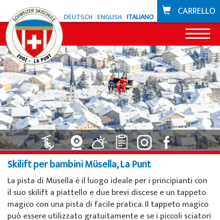
CARRELLO
DEUTSCH
ENGLISH
ITALIANO
News
Offerta Zuoz
Snowli Kids Village
Offerta La Punt
Lezioni di sci per bambini
Snowli Kids Village
Scuola di bike
Skilift per bambini Müsella, La Punt
Lezioni di SB per bambini
Lezioni per bambini
Buoni
La pista di Müsella è il luogo ideale per i principianti con
Lezioni per adulti
Lezioni private
il suo skilift a piattello e due brevi discese e un tappeto
Zone sciistiche
magico con una pista di facile pratica. Il tappeto magico
Lezioni private
Noleggio sci da Willy Sport
Zuoz
può essere utilizzato gratuitamente e se i piccoli sciatori