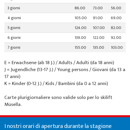
3 giorni
86.00
73.00
56.00
4 giorni
105.00
91.00
69.00
5 giorni
124.00
107.00
82.00
6 giorni
139.00
122.00
92.00
7 giorni
155.00
135.00
103.00
E = Erwachsene (ab 18 J.) / Adults / Adulti (da 18 anni)
J = Jugendliche (13-17 J.) / Young persons / Giovani (da 13 a
17 anni)
K = Kinder (0-12 J.) / Kids / Bambini (da 0 a 12 anni)
Carte plurigiornaliere sono valide solo per lo skilift
Müsella.
I nostri orari di apertura durante la stagione