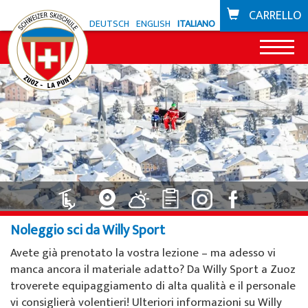
CARRELLO
DEUTSCH
ENGLISH
ITALIANO
News
Offerta Zuoz
Snowli Kids Village
Offerta La Punt
Lezioni di sci per bambini
Snowli Kids Village
Scuola di bike
Noleggio sci da Willy Sport
Lezioni di SB per bambini
Lezioni per bambini
Buoni
Avete già prenotato la vostra lezione ­­– ma adesso vi
Lezioni per adulti
Lezioni private
manca ancora il materiale adatto? Da Willy Sport a Zuoz
Zone sciistiche
troverete equipaggiamento di alta qualità e il personale
Lezioni private
Noleggio sci da Willy Sport
Zuoz
vi consiglierà volentieri! Ulteriori informazioni su Willy