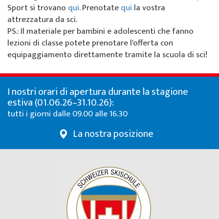
Chi siamo
Sport si trovano
qui
. Prenotate
qui
la vostra
Offerte speciali
Noleggio sci da Colani
La Punt
Sulla scuola di sci
attrezzatura da sci.
PS.: Il materiale per bambini e adolescenti che fanno
Eventi per gruppi
Abbonamenti sci a La Punt
Squadra
lezioni di classe potete prenotare l'offerta con
equipaggiamento direttamente tramite la scuola di sci!
Noleggio sci da Willy Sport
Team demo
Abbonamenti sci
Partner e sponsor
I nostri orari di apertura durante la stagione
estiva (01.06.26–31.10.26):
Il nostro ristorante
FAQ
tutti i giorni dalle 09.00 alle 16.30
La nostra posizione
Jobs