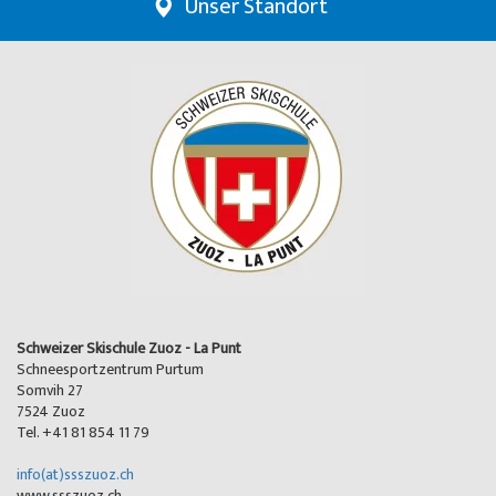
Unser Standort
Schweizer Skischule Zuoz - La Punt
Schneesportzentrum Purtum
Somvih 27
7524 Zuoz
Tel. +41 81 854 11 79
info(at)ssszuoz.ch
www.ssszuoz.ch