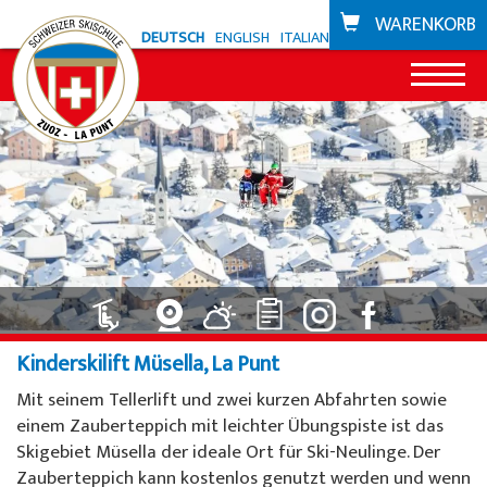
WARENKORB
DEUTSCH
ENGLISH
ITALIANO
News
Angebot Zuoz
Snowli Kids Village
Angebot La Punt
Kinderunterricht Ski
Snowli Kids Village
Bikeschule
Kinderskilift Müsella, La Punt
Kinderunterricht SB
Kinderunterricht
Gutscheine
Mit seinem Tellerlift und zwei kurzen Abfahrten sowie
Erwachsenenunterricht
Privatunterricht
einem Zauberteppich mit leichter Übungspiste ist das
Skigebiete
Skigebiet Müsella der ideale Ort für Ski-Neulinge. Der
Privatunterricht
Willy's Skiverleih
Zuoz
Zauberteppich kann kostenlos genutzt werden und wenn