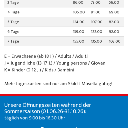
3 Tage
86.00
73.00
56.00
4 Tage
105.00
91.00
69.00
5 Tage
124.00
107.00
82.00
6 Tage
139.00
122.00
92.00
7 Tage
155.00
135.00
103.00
E = Erwachsene (ab 18 J.) / Adults / Adulti
J = Jugendliche (13-17 J.) / Young persons / Giovani
K = Kinder (0-12 J.) / Kids / Bambini
Mehrtageskarten sind nur am Skilift Müsella gültig!
Unsere Öffnungszeiten während der
Sommersaison (01.06.26-31.10.26):
täglich von 9.00 bis 16.30 Uhr