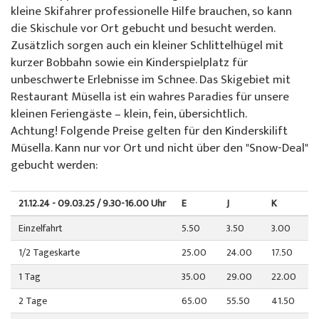
Über uns
kleine Skifahrer professionelle Hilfe brauchen, so kann
Spezialangebote
Colani Skiverleih
La Punt
Über die Skischule
die Skischule vor Ort gebucht und besucht werden.
Zusätzlich sorgen auch ein kleiner Schlittelhügel mit
Skeacher
Skitickets La Punt
Team
kurzer Bobbahn sowie ein Kinderspielplatz für
unbeschwerte Erlebnisse im Schnee. Das Skigebiet mit
Willy's Skiverleih
Demoteam
Restaurant Müsella ist ein wahres Paradies für unsere
kleinen Feriengäste – klein, fein, übersichtlich.
Skitickets
Partner & Sponsoren
Achtung! Folgende Preise gelten für den Kinderskilift
Müsella. Kann nur vor Ort und nicht über den "Snow-Deal"
gebucht werden:
Unser Restaurant
FAQ
Jobs
21.12.24 - 09.03.25 / 9.30-16.00 Uhr
E
J
K
Einzelfahrt
5.50
3.50
3.00
1/2 Tageskarte
25.00
24.00
17.50
1 Tag
35.00
29.00
22.00
2 Tage
65.00
55.50
41.50