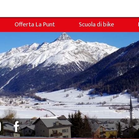
Offerta La Punt
Scuola di bike
Snowli Kids Village
ambini
Lezioni per bambini
ambini
Lezioni private
Noleggio sci da Willy Sport
Noleggio sci da Colani
Abbonamenti sci a La Punt