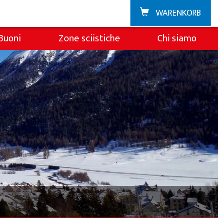
WARENKORB
Buoni
Zone sciistiche
Chi siamo
Zuoz
Sulla scuola di sci
La Punt
Squadra
Team demo
Partner e sponsor
FAQ
Jobs