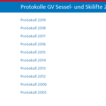
Chi siamo
Noleggio sci da Will
Protokolle GV Sessel- und Skilifte
Offerte speciali
Noleggio sci da Colani
La Punt
Sulla scuola di sci
Abbonamenti sci
Eventi per gruppi
Abbonamenti sci a La Punt
Squadra
Protokoll 2019
Il nostro ristorante
Protokoll 2018
Noleggio sci da Willy Sport
Team demo
Protokoll 2017
Abbonamenti sci
Partner e sponsor
Protokoll 2016
Protokoll 2015
Il nostro ristorante
FAQ
Protokoll 2014
Jobs
Protokoll 2013
Protokoll 2012
Protokoll 2006
Protokoll 2005