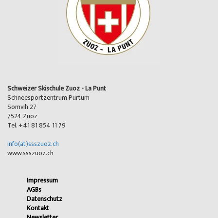
Schweizer Skischule Zuoz - La Punt
Schneesportzentrum Purtum
Somvih 27
7524 Zuoz
Tel. +41 81 854 11 79
info(at)ssszuoz.ch
www.ssszuoz.ch
Impressum
AGBs
Datenschutz
Kontakt
Newsletter