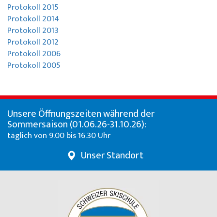
Über uns
Protokoll 2015
Spezialangebote
Colani Skiverleih
La Punt
Über die Skischule
Protokoll 2014
Protokoll 2013
Skeacher
Skitickets La Punt
Team
Protokoll 2012
Protokoll 2006
Willy's Skiverleih
Demoteam
Protokoll 2005
Skitickets
Partner & Sponsoren
Unsere Öffnungszeiten während der
Unser Restaurant
FAQ
Sommersaison (01.06.26-31.10.26):
täglich von 9.00 bis 16.30 Uhr
Jobs
Unser Standort