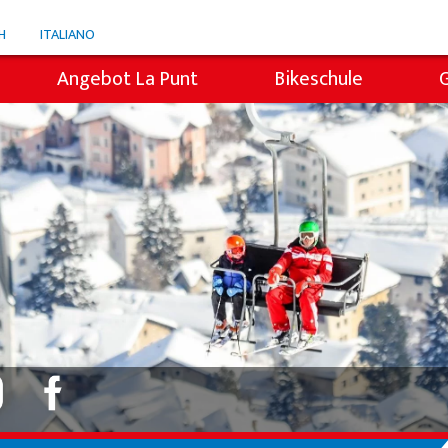
H
ITALIANO
Angebot La Punt
Bikeschule
Snowli Kids Village
i
Kinderunterricht
Privatunterricht
icht
Willy's Skiverleih
Colani Skiverleih
Skitickets La Punt