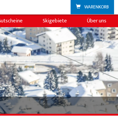
WARENKORB
Gutscheine
Skigebiete
Über uns
Zuoz
Über die Skischul
La Punt
Team
Demoteam
Partner & Spons
FAQ
Jobs