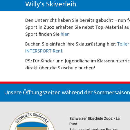
Über uns
Willy's Skiverleih
Willy's Skiverleih
Spezialangebote
Colani Skiverleih
La Punt
Über die Skischule
Skitickets
Den Unterricht haben Sie bereits gebucht ­­– nun 
Skeacher
Skitickets La Punt
Team
Sport in Zuoz erhalten Sie nebst Top-Material a
Unser Restaurant
Sport finden Sie
hier
.
Willy's Skiverleih
Demoteam
Buchen Sie einfach Ihre Skiausrüstung hier:
Toller
INTERSPORT Rent
Skitickets
Partner & Sponsoren
PS.: Für Kinder und Jugendliche im Klassenunter
Unser Restaurant
FAQ
direkt über die Skischule buchen!
Jobs
Unsere Öffnungszeiten während der Sommersaison (
Schweizer Skischule Zuoz - La
Punt
Schneesportzentrum Purtum