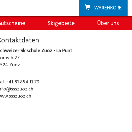
WARENKORB
Gutscheine
Skigebiete
Über uns
Zuoz
Über die Skischul
Kontaktdaten
chweizer Skischule Zuoz - La Punt
La Punt
Team
omvih 27
524 Zuoz
Demoteam
Partner & Spons
el. +41 81 854 11 79
nfo@ssszuoz.ch
FAQ
ww.ssszuoz.ch
Jobs