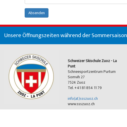
Über uns
Willy's Skiverleih
Spezialangebote
Colani Skiverleih
La Punt
Über die Skischule
Absenden
Skitickets
Skeacher
Skitickets La Punt
Team
Unser Restaurant
Unsere Öffnungszeiten während der Sommersaison (
Willy's Skiverleih
Demoteam
Skitickets
Partner & Sponsoren
Schweizer Skischule Zuoz - La
Unser Restaurant
FAQ
Punt
Schneesportzentrum Purtum
Somvih 27
Jobs
7524 Zuoz
Tel. +41 81 854 11 79
info(at)ssszuoz.ch
www.ssszuoz.ch