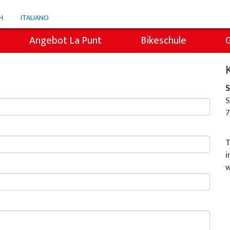
H
ITALIANO
Angebot La Punt
Bikeschule
Snowli Kids Village
i
Kinderunterricht
S
S
Privatunterricht
7
icht
Willy's Skiverleih
T
i
Colani Skiverleih
w
Skitickets La Punt