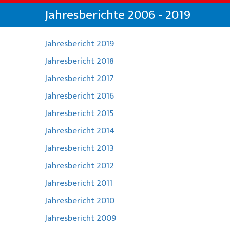
Chi siamo
Noleggio sci da Will
Jahresberichte 2006 - 2019
Offerte speciali
Noleggio sci da Colani
La Punt
Sulla scuola di sci
Abbonamenti sci
Eventi per gruppi
Abbonamenti sci a La Punt
Squadra
Jahresbericht 2019
Il nostro ristorante
Jahresbericht 2018
Noleggio sci da Willy Sport
Team demo
Jahresbericht 2017
Abbonamenti sci
Partner e sponsor
Jahresbericht 2016
Jahresbericht 2015
Il nostro ristorante
FAQ
Jahresbericht 2014
Jobs
Jahresbericht 2013
Jahresbericht 2012
Jahresbericht 2011
Jahresbericht 2010
Jahresbericht 2009