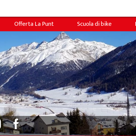
Offerta La Punt
Scuola di bike
Snowli Kids Village
ambini
Lezioni per bambini
ambini
Lezioni private
Noleggio sci da Willy Sport
Noleggio sci da Colani
Abbonamenti sci a La Punt