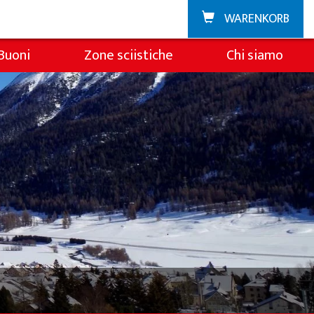
WARENKORB
Buoni
Zone sciistiche
Chi siamo
Zuoz
Sulla scuola di sci
La Punt
Squadra
Team demo
Partner e sponsor
FAQ
Jobs