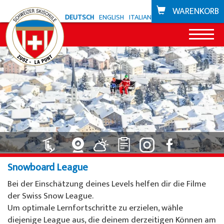
WARENKORB
DEUTSCH
ENGLISH
ITALIANO
News
Angebot Zuoz
Snowli Kids Village
Angebot La Punt
Kinderunterricht Ski
Snowli Kids Village
Bikeschule
Snowboard League
Kinderunterricht SB
Kinderunterricht
Gutscheine
Bei der Einschätzung deines Levels helfen dir die Filme
Erwachsenenunterricht
Privatunterricht
der Swiss Snow League.
Skigebiete
Um optimale Lernfortschritte zu erzielen, wähle
Privatunterricht
Willy's Skiverleih
Zuoz
diejenige League aus, die deinem derzeitigen Können am