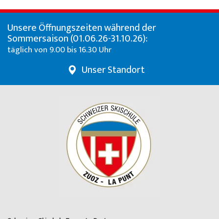
Unsere Öffnungszeiten während der
Sommersaison (01.06.26-31.10.26):
täglich von 9.00 bis 16.30 Uhr
Unser Standort