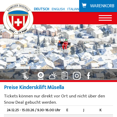
WARENKORB
DEUTSCH
ENGLISH
ITALIANO
News
Angebot Zuoz
Snowli Kids Village
Angebot La Punt
Kinderunterricht Ski
Snowli Kids Village
Bikeschule
Preise Kinderskilift Müsella
Kinderunterricht SB
Kinderunterricht
Gutscheine
Tickets können nur direkt vor Ort und nicht über den
Erwachsenenunterricht
Privatunterricht
Snow Deal gebucht werden.
Skigebiete
24.12.25 - 15.03.26 / 9.30-16.00 Uhr
E
J
K
Privatunterricht
Willy's Skiverleih
Zuoz