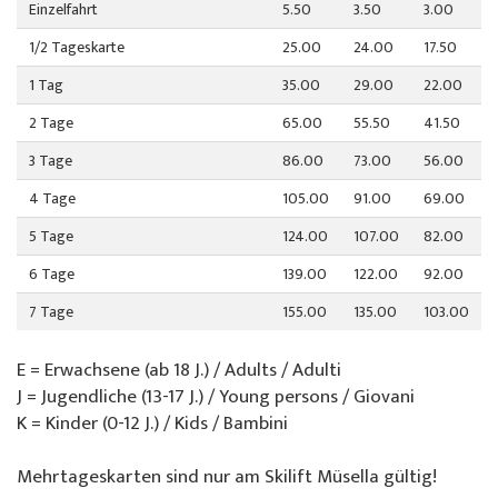
Über uns
Einzelfahrt
5.50
3.50
3.00
Spezialangebote
Colani Skiverleih
La Punt
Über die Skischule
1/2 Tageskarte
25.00
24.00
17.50
1 Tag
35.00
29.00
22.00
Skeacher
Skitickets La Punt
Team
2 Tage
65.00
55.50
41.50
Willy's Skiverleih
Demoteam
3 Tage
86.00
73.00
56.00
4 Tage
105.00
91.00
69.00
Skitickets
Partner & Sponsoren
5 Tage
124.00
107.00
82.00
Unser Restaurant
FAQ
6 Tage
139.00
122.00
92.00
Jobs
7 Tage
155.00
135.00
103.00
E = Erwachsene (ab 18 J.) / Adults / Adulti
J = Jugendliche (13-17 J.) / Young persons / Giovani
K = Kinder (0-12 J.) / Kids / Bambini
Mehrtageskarten sind nur am Skilift Müsella gültig!