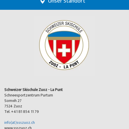
Unser Standort
Schweizer Skischule Zuoz - La Punt
Schneesportzentrum Purtum
Somvih 27
7524 Zuoz
Tel. +41 81 854 11 79
info(at)ssszuoz.ch
www.ssszuoz.ch