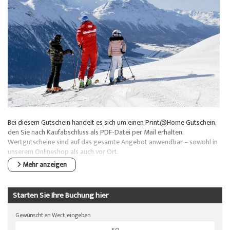
Über uns
Spezialangebote
Colani Skiverleih
La Punt
Über die Skischule
Skeacher
Skitickets La Punt
Team
Willy's Skiverleih
Demoteam
Skitickets
Partner & Sponsoren
Unser Restaurant
FAQ
Bei diesem Gutschein handelt es sich um einen Print@Home Gutschein,
den Sie nach Kaufabschluss als PDF-Datei per Mail erhalten.
Wertgutscheine sind auf das gesamte Angebot anwendbar – sowohl in
Jobs
unserem Onlineshop als auch vor Ort.
Mehr anzeigen
Starten Sie Ihre Buchung hier
Gewünschten Wert eingeben