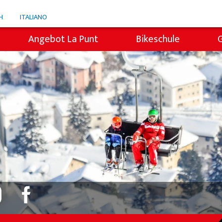
H
ITALIANO
Angebot La Punt
Bikeschule
Snowli Kids Village
i
Kinderunterricht
Privatunterricht
icht
Willy's Skiverleih
Colani Skiverleih
Skitickets La Punt