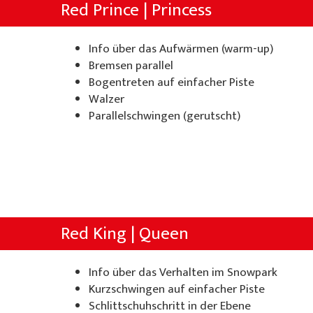
Über uns
Red Prince | Princess
Willy's Skiverleih
Spezialangebote
Colani Skiverleih
La Punt
Über die Skischule
Skitickets
Info über das Aufwärmen (warm-up)
Skeacher
Skitickets La Punt
Team
Bremsen parallel
Unser Restaurant
Bogentreten auf einfacher Piste
Willy's Skiverleih
Demoteam
Walzer
Parallelschwingen (gerutscht)
Skitickets
Partner & Sponsoren
Unser Restaurant
FAQ
Jobs
Red King | Queen
Info über das Verhalten im Snowpark
Kurzschwingen auf einfacher Piste
Schlittschuhschritt in der Ebene