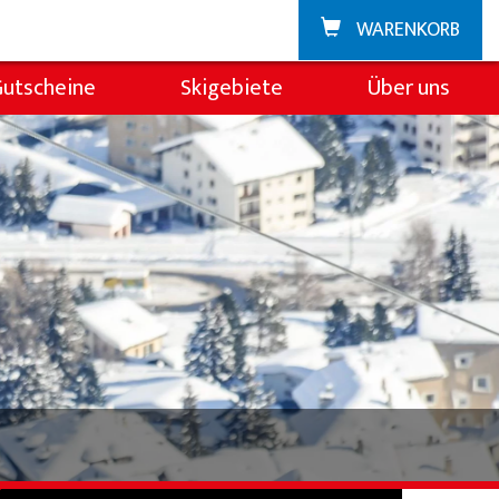
WARENKORB
Gutscheine
Skigebiete
Über uns
Zuoz
Über die Skischul
La Punt
Team
Demoteam
Partner & Spons
FAQ
Jobs