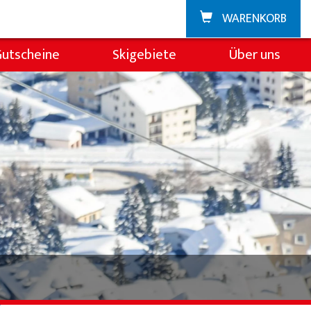
WARENKORB
Gutscheine
Skigebiete
Über uns
Zuoz
Über die Skischul
La Punt
Team
Demoteam
Partner & Spons
FAQ
Jobs