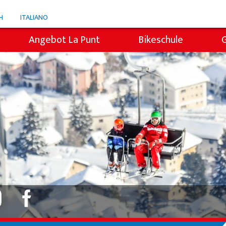
H
ITALIANO
Angebot La Punt
Bikeschule
Snowli Kids Village
i
Kinderunterricht
Privatunterricht
icht
Willy's Skiverleih
Colani Skiverleih
Skitickets La Punt