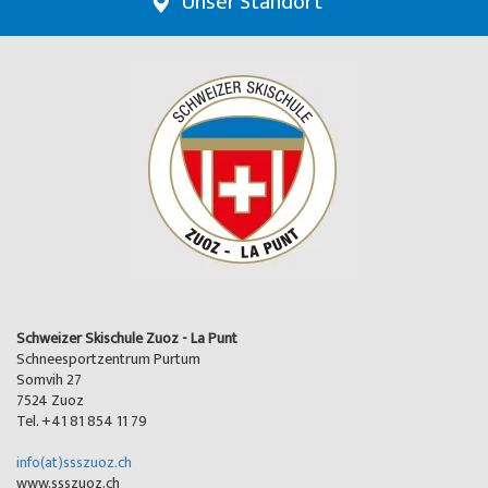
Unser Standort
Schweizer Skischule Zuoz - La Punt
Schneesportzentrum Purtum
Somvih 27
7524 Zuoz
Tel. +41 81 854 11 79
info(at)ssszuoz.ch
www.ssszuoz.ch