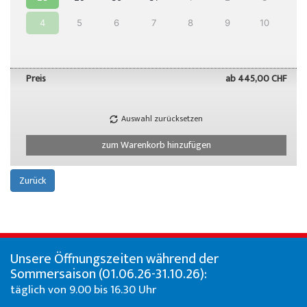
4
5
6
7
8
9
10
Preis
ab
445,00 CHF
Auswahl zurücksetzen
zum Warenkorb hinzufügen
Zurück
Unsere Öffnungszeiten während der
Sommersaison (01.06.26-31.10.26):
täglich von 9.00 bis 16.30 Uhr