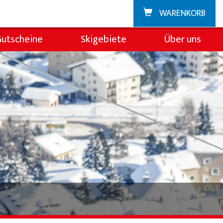
WARENKORB
Gutscheine
Skigebiete
Über uns
Zuoz
Über die Skischul
La Punt
Team
Demoteam
Partner & Spons
FAQ
Jobs