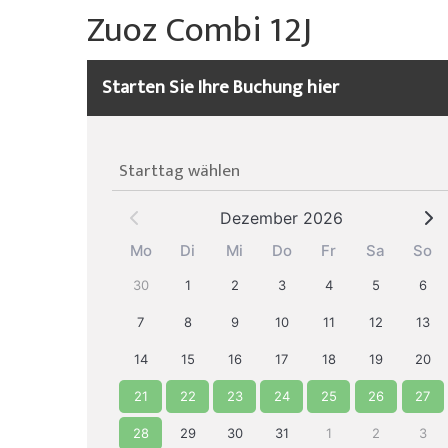
Über uns
Willy's Skiverleih
Zuoz Combi 12J
Spezialangebote
Colani Skiverleih
La Punt
Über die Skischule
Skitickets
Skeacher
Skitickets La Punt
Team
Starten Sie Ihre Buchung hier
Unser Restaurant
Willy's Skiverleih
Demoteam
Starttag wählen
Skitickets
Partner & Sponsoren
Dezember 2026
Unser Restaurant
FAQ
Mo
Di
Mi
Do
Fr
Sa
So
Jobs
30
1
2
3
4
5
6
7
8
9
10
11
12
13
14
15
16
17
18
19
20
21
22
23
24
25
26
27
28
29
30
31
1
2
3