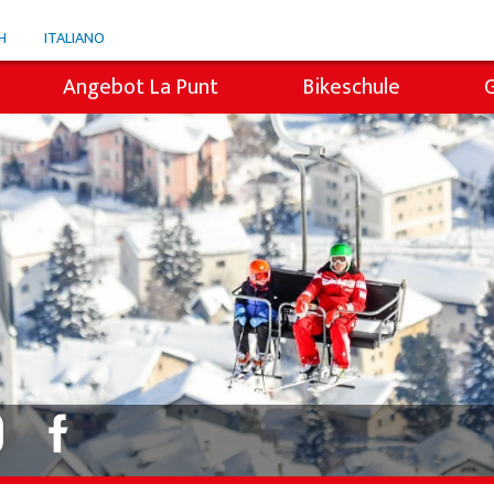
H
ITALIANO
Angebot La Punt
Bikeschule
Snowli Kids Village
i
Kinderunterricht
Privatunterricht
icht
Willy's Skiverleih
Colani Skiverleih
Skitickets La Punt