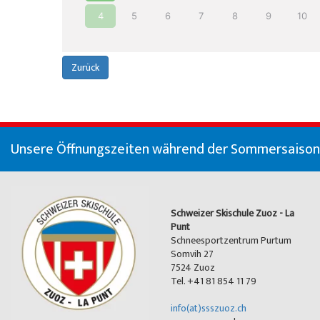
4
5
6
7
8
9
10
Zurück
Unsere Öffnungszeiten während der Sommersaison (
Schweizer Skischule Zuoz - La
Punt
Schneesportzentrum Purtum
Somvih 27
7524 Zuoz
Tel. +41 81 854 11 79
info(at)ssszuoz.ch