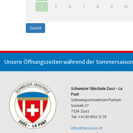
4
5
6
7
8
9
10
Zurück
Unsere Öffnungszeiten während der Sommersaison (
Schweizer Skischule Zuoz - La
Punt
Schneesportzentrum Purtum
Somvih 27
7524 Zuoz
Tel. +41 81 854 11 79
info(at)ssszuoz.ch