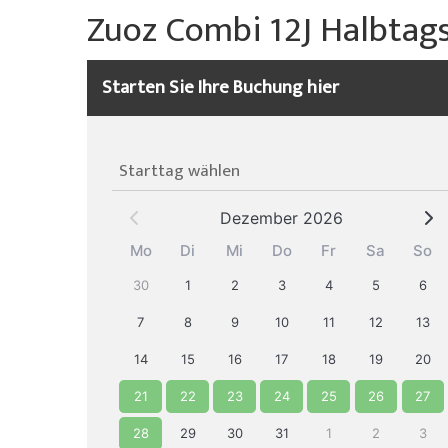
Über uns
Willy's Skiverleih
Zuoz Combi 12J Halbtag
Spezialangebote
Colani Skiverleih
La Punt
Über die Skischule
Skitickets
Skeacher
Skitickets La Punt
Team
Starten Sie Ihre Buchung hier
Unser Restaurant
Willy's Skiverleih
Demoteam
Starttag wählen
Skitickets
Partner & Sponsoren
Dezember 2026
Unser Restaurant
FAQ
Mo
Di
Mi
Do
Fr
Sa
So
Jobs
30
1
2
3
4
5
6
7
8
9
10
11
12
13
14
15
16
17
18
19
20
21
22
23
24
25
26
27
28
29
30
31
1
2
3