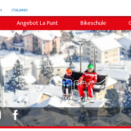
H
ITALIANO
Angebot La Punt
Bikeschule
Snowli Kids Village
i
Kinderunterricht
Privatunterricht
icht
Willy's Skiverleih
Colani Skiverleih
Skitickets La Punt