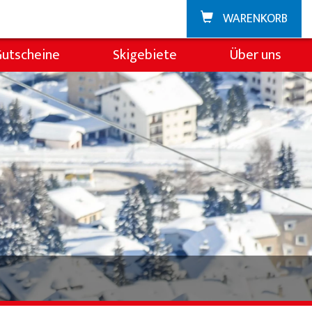
WARENKORB
Gutscheine
Skigebiete
Über uns
Zuoz
Über die Skischul
La Punt
Team
Demoteam
Partner & Spons
FAQ
Jobs