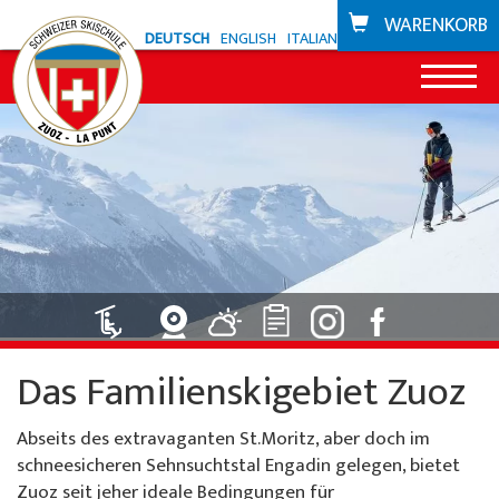
WARENKORB
DEUTSCH
ENGLISH
ITALIANO
News
Angebot Zuoz
Snowli Kids Village
Angebot La Punt
Kinderunterricht Ski
Snowli Kids Village
Bikeschule
Das Familienskigebiet Zuoz
Kinderunterricht SB
Kinderunterricht
Gutscheine
Erwachsenenunterricht
Privatunterricht
Abseits des extravaganten St.Moritz, aber doch im
Skigebiete
schneesicheren Sehnsuchtstal Engadin gelegen, bietet
Privatunterricht
Willy's Skiverleih
Zuoz
Zuoz seit jeher ideale Bedingungen für