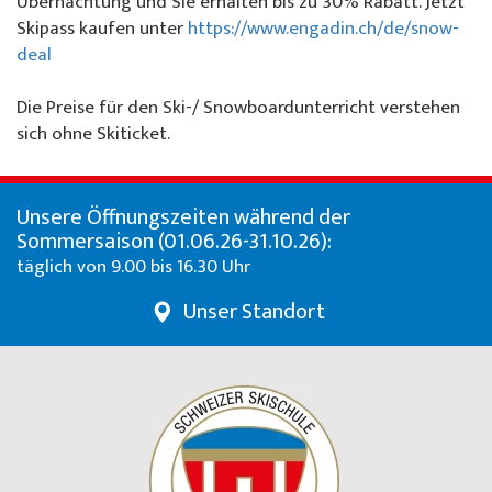
Übernachtung und Sie erhalten bis zu 30% Rabatt. Jetzt
Skipass kaufen unter
https://www.engadin.ch/de/snow-
deal
Die Preise für den Ski-/ Snowboardunterricht verstehen
sich ohne Skiticket.
Unsere Öffnungszeiten während der
Sommersaison (01.06.26-31.10.26):
täglich von 9.00 bis 16.30 Uhr
Unser Standort