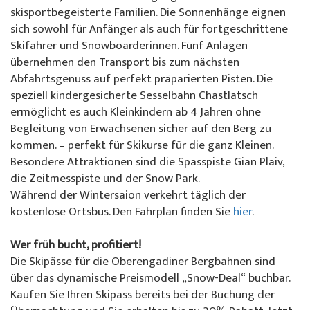
Über uns
skisportbegeisterte Familien. Die Sonnenhänge eignen
Spezialangebote
Colani Skiverleih
La Punt
Über die Skischule
sich sowohl für Anfänger als auch für fortgeschrittene
Skifahrer und Snowboarderinnen. Fünf Anlagen
Skeacher
Skitickets La Punt
Team
übernehmen den Transport bis zum nächsten
Abfahrtsgenuss auf perfekt präparierten Pisten. Die
Willy's Skiverleih
Demoteam
speziell kindergesicherte Sesselbahn Chastlatsch
ermöglicht es auch Kleinkindern ab 4 Jahren ohne
Skitickets
Partner & Sponsoren
Begleitung von Erwachsenen sicher auf den Berg zu
kommen. – perfekt für Skikurse für die ganz Kleinen.
Unser Restaurant
FAQ
Besondere Attraktionen sind die Spasspiste Gian Plaiv,
die Zeitmesspiste und der Snow Park.
Jobs
Während der Wintersaion verkehrt täglich der
kostenlose Ortsbus. Den Fahrplan finden Sie
hier
.
Wer früh bucht, profitiert!
Die Skipässe für die Oberengadiner Bergbahnen sind
über das dynamische Preismodell „Snow-Deal“ buchbar.
Kaufen Sie Ihren Skipass bereits bei der Buchung der