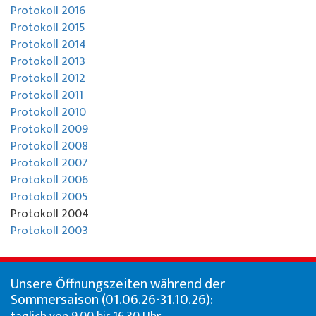
About us
Protokoll 2016
Special offers
Colani ski rental
La Punt
About the ski school
Protokoll 2015
Protokoll 2014
Team events
Ski tickets La Punt
Team
Protokoll 2013
Protokoll 2012
Willy's ski rental
Demo team
Protokoll 2011
Protokoll 2010
Protokoll 2009
Ski tickets
Partners & Sponsors
Protokoll 2008
Protokoll 2007
Our restaurant
FAQ
Protokoll 2006
Protokoll 2005
Jobs
Protokoll 2004
Protokoll 2003
Unsere Öffnungszeiten während der
Sommersaison (01.06.26-31.10.26):