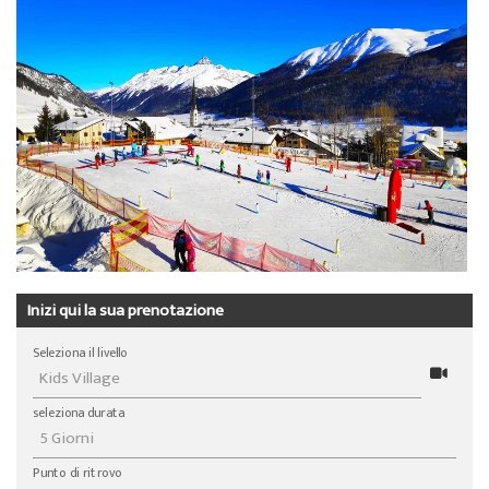
Chi siamo
Offerte speciali
Noleggio sci da Colani
La Punt
Sulla scuola di sci
Eventi per gruppi
Abbonamenti sci a La Punt
Squadra
Noleggio sci da Willy Sport
Team demo
Abbonamenti sci
Partner e sponsor
Il nostro ristorante
FAQ
Jobs
Inizi qui la sua prenotazione
Seleziona il livello
seleziona durata
Punto di ritrovo