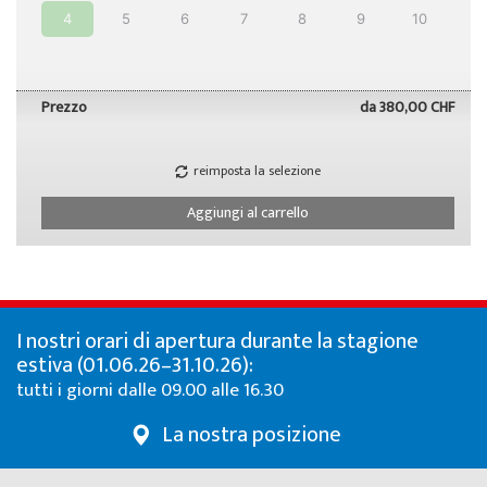
4
5
6
7
8
9
10
Prezzo
da
380,00 CHF
reimposta la selezione
Aggiungi al carrello
I nostri orari di apertura durante la stagione
estiva (01.06.26–31.10.26):
tutti i giorni dalle 09.00 alle 16.30
La nostra posizione